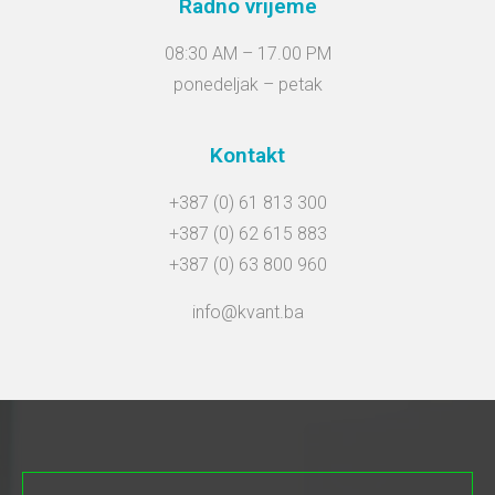
Radno vrijeme
08:30 AM – 17.00 PM
ponedeljak – petak
Kontakt
+387 (0) 61 813 300
+387 (0) 62 615 883
+387 (0) 63 800 960
info@kvant.ba