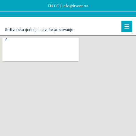
|
EN
DE
info@kvant.ba
Softverska rješenja za vaše poslovanje