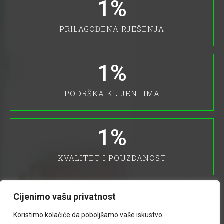
1
%
PRILAGOĐENA RJEŠENJA
1
%
PODRŠKA KLIJENTIMA
1
%
KVALITET I POUZDANOST
BESPLATNE
Cijenimo vašu privatnost
Koristimo kolačiće da poboljšamo vaše iskustvo