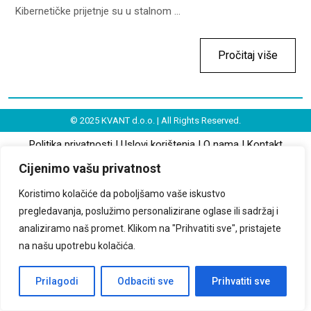
Kibernetičke prijetnje su u stalnom ...
Pročitaj više
© 2025 KVANT d.o.o. | All Rights Reserved.
Politika privatnosti
|
Uslovi korištenja
|
O nama
|
Kontakt
Cijenimo vašu privatnost
Koristimo kolačiće da poboljšamo vaše iskustvo
pregledavanja, poslužimo personalizirane oglase ili sadržaj i
analiziramo naš promet. Klikom na "Prihvatiti sve", pristajete
na našu upotrebu kolačića.
Prilagodi
Odbaciti sve
Prihvatiti sve