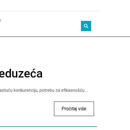
T
reduzeća
tuću konkurenciju, potrebu za efikasnošću ...
Pročitaj više