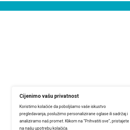
Cijenimo vašu privatnost
Koristimo kolačiće da poboljšamo vaše iskustvo
pregledavanja, poslužimo personalizirane oglase ili sadržaj i
analiziramo naš promet. Klikom na "Prihvatiti sve", pristajete
na našu upotrebu kolačića.