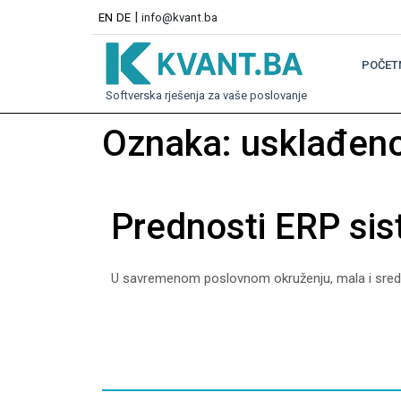
|
EN
DE
info@kvant.ba
POČET
Softverska rješenja za vaše poslovanje
Oznaka:
usklađeno
Prednosti ERP sis
U savremenom poslovnom okruženju, mala i srednj