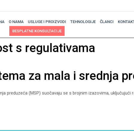
NA
O NAMA
USLUGE I PROIZVODI
TEHNOLOGIJE
ČLANCI
KONTAK
BESPLATNE KONSULTACIJE
st s regulativama
tema za mala i srednja p
a preduzeća (MSP) suočavaju se s brojnim izazovima, uključujući ras