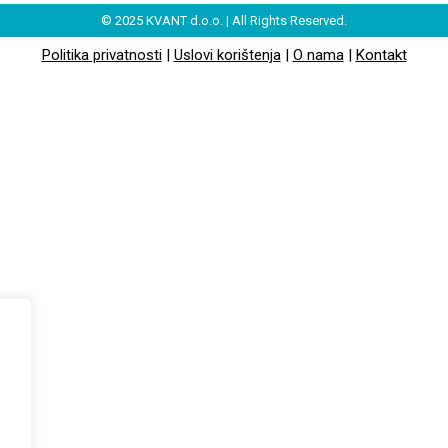
© 2025 KVANT d.o.o. | All Rights Reserved.
Politika privatnosti
|
Uslovi korištenja
|
O nama
|
Kontakt