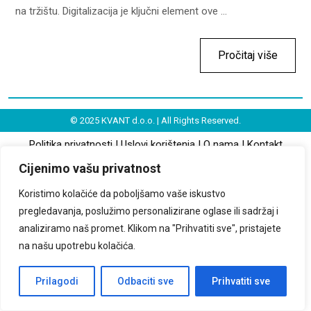
na tržištu. Digitalizacija je ključni element ove ...
Pročitaj više
© 2025 KVANT d.o.o. | All Rights Reserved.
Politika privatnosti
|
Uslovi korištenja
|
O nama
|
Kontakt
Cijenimo vašu privatnost
Koristimo kolačiće da poboljšamo vaše iskustvo
pregledavanja, poslužimo personalizirane oglase ili sadržaj i
analiziramo naš promet. Klikom na "Prihvatiti sve", pristajete
na našu upotrebu kolačića.
Prilagodi
Odbaciti sve
Prihvatiti sve