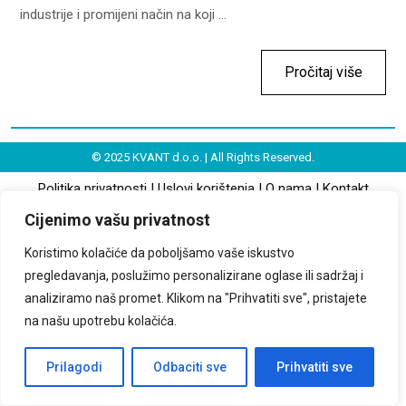
industrije i promijeni način na koji ...
Pročitaj više
© 2025 KVANT d.o.o. | All Rights Reserved.
Politika privatnosti
|
Uslovi korištenja
|
O nama
|
Kontakt
Cijenimo vašu privatnost
Koristimo kolačiće da poboljšamo vaše iskustvo
pregledavanja, poslužimo personalizirane oglase ili sadržaj i
analiziramo naš promet. Klikom na "Prihvatiti sve", pristajete
na našu upotrebu kolačića.
Prilagodi
Odbaciti sve
Prihvatiti sve