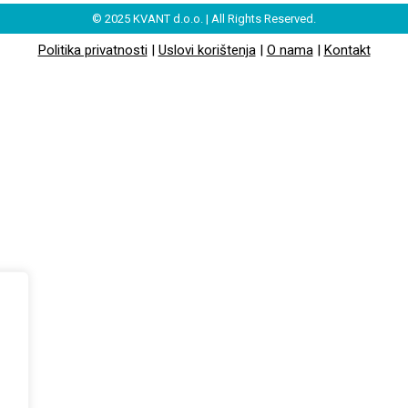
© 2025 KVANT d.o.o. | All Rights Reserved.
Politika privatnosti
|
Uslovi korištenja
|
O nama
|
Kontakt