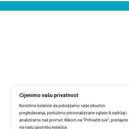
Cijenimo vašu privatnost
Koristimo kolačiće da poboljšamo vaše iskustvo
pregledavanja, poslužimo personalizirane oglase ili sadržaj i
analiziramo naš promet. Klikom na "Prihvatiti sve", pristajete
na našu upotrebu kolačića.