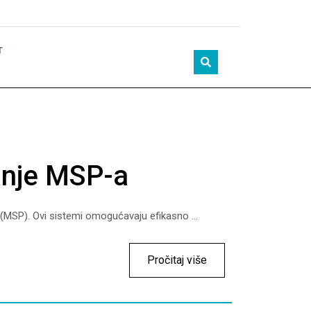
T
anje MSP-a
MSP). Ovi sistemi omogućavaju efikasno ...
Pročitaj više