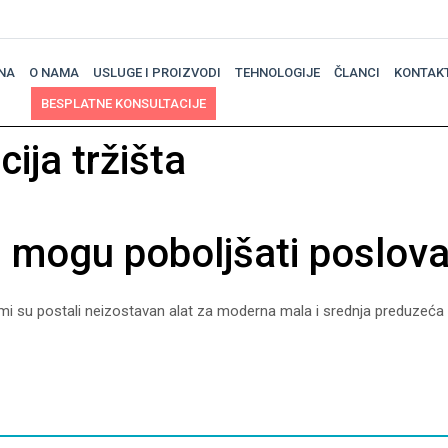
NA
O NAMA
USLUGE I PROIZVODI
TEHNOLOGIJE
ČLANCI
KONTAK
BESPLATNE KONSULTACIJE
ija tržišta
 mogu poboljšati poslov
su postali neizostavan alat za moderna mala i srednja preduzeća (