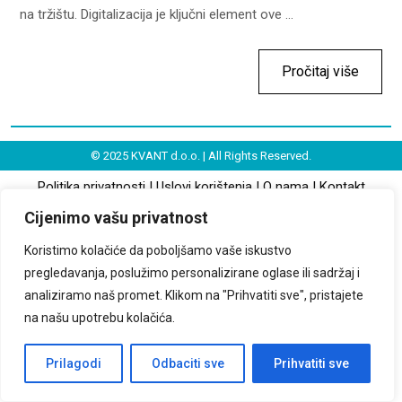
na tržištu. Digitalizacija je ključni element ove ...
Pročitaj više
© 2025 KVANT d.o.o. | All Rights Reserved.
Politika privatnosti
|
Uslovi korištenja
|
O nama
|
Kontakt
Cijenimo vašu privatnost
Koristimo kolačiće da poboljšamo vaše iskustvo
pregledavanja, poslužimo personalizirane oglase ili sadržaj i
analiziramo naš promet. Klikom na "Prihvatiti sve", pristajete
na našu upotrebu kolačića.
Prilagodi
Odbaciti sve
Prihvatiti sve