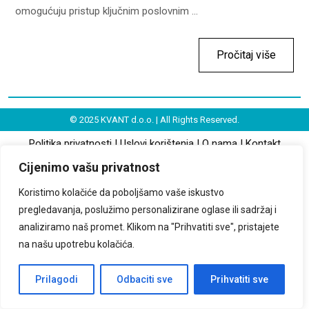
omogućuju pristup ključnim poslovnim ...
Pročitaj više
© 2025 KVANT d.o.o. | All Rights Reserved.
Politika privatnosti
|
Uslovi korištenja
|
O nama
|
Kontakt
Cijenimo vašu privatnost
Koristimo kolačiće da poboljšamo vaše iskustvo
pregledavanja, poslužimo personalizirane oglase ili sadržaj i
analiziramo naš promet. Klikom na "Prihvatiti sve", pristajete
na našu upotrebu kolačića.
Prilagodi
Odbaciti sve
Prihvatiti sve