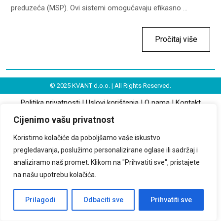
preduzeća (MSP). Ovi sistemi omogućavaju efikasno ...
Pročitaj više
© 2025 KVANT d.o.o. | All Rights Reserved.
Politika privatnosti
|
Uslovi korištenja
|
O nama
|
Kontakt
Cijenimo vašu privatnost
Koristimo kolačiće da poboljšamo vaše iskustvo
pregledavanja, poslužimo personalizirane oglase ili sadržaj i
analiziramo naš promet. Klikom na "Prihvatiti sve", pristajete
na našu upotrebu kolačića.
Prilagodi
Odbaciti sve
Prihvatiti sve