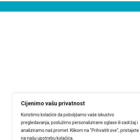
Cijenimo vašu privatnost
Koristimo kolačiće da poboljšamo vaše iskustvo
pregledavanja, poslužimo personalizirane oglase ili sadržaj i
analiziramo naš promet. Klikom na "Prihvatiti sve", pristajete
na našu upotrebu kolačića.