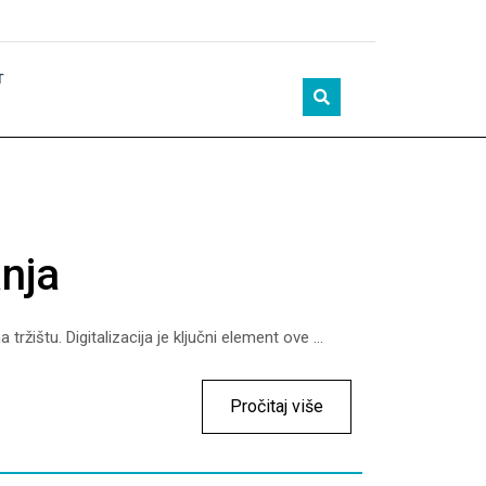
T
anja
ištu. Digitalizacija je ključni element ove ...
Pročitaj više