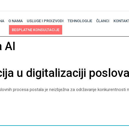
NA
O NAMA
USLUGE I PROIZVODI
TEHNOLOGIJE
ČLANCI
KONTAK
BESPLATNE KONSULTACIJE
a AI
ja u digitalizaciji poslov
nih procesa postala je neizbježna za održavanje konkurentnosti na trž