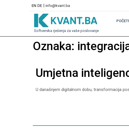
|
EN
DE
info@kvant.ba
POČET
Softverska rješenja za vaše poslovanje
Oznaka:
integracij
Umjetna inteligenci
U današnjem digitalnom dobu, transformacija poslov