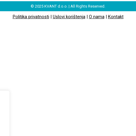
© 2025 KVANT d.o.o. | All Rights Reserved.
Politika privatnosti
|
Uslovi korištenja
|
O nama
|
Kontakt