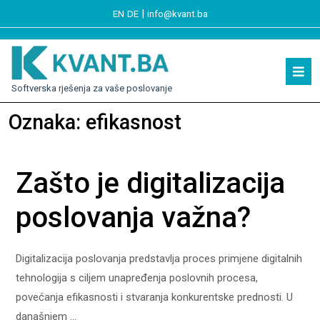
|
EN
DE
info@kvant.ba
Softverska rješenja za vaše poslovanje
Oznaka:
efikasnost
Zašto je digitalizacija
poslovanja važna?
Digitalizacija poslovanja predstavlja proces primjene digitalnih
tehnologija s ciljem unapređenja poslovnih procesa,
povećanja efikasnosti i stvaranja konkurentske prednosti. U
današnjem ...