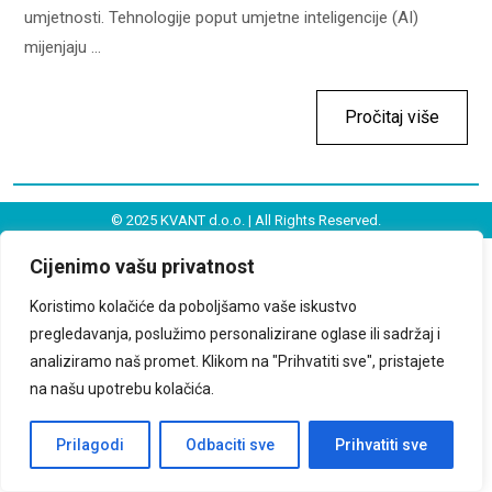
umjetnosti. Tehnologije poput umjetne inteligencije (AI)
mijenjaju ...
Pročitaj više
© 2025 KVANT d.o.o. | All Rights Reserved.
Politika privatnosti
|
Uslovi korištenja
|
O nama
|
Kontakt
Cijenimo vašu privatnost
Koristimo kolačiće da poboljšamo vaše iskustvo
pregledavanja, poslužimo personalizirane oglase ili sadržaj i
analiziramo naš promet. Klikom na "Prihvatiti sve", pristajete
na našu upotrebu kolačića.
Prilagodi
Odbaciti sve
Prihvatiti sve