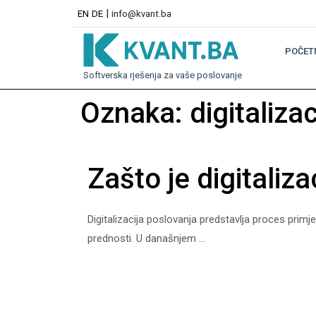
|
EN
DE
info@kvant.ba
POČET
Softverska rješenja za vaše poslovanje
Oznaka:
digitalizac
Zašto je digitaliz
Digitalizacija poslovanja predstavlja proces primj
prednosti. U današnjem ...