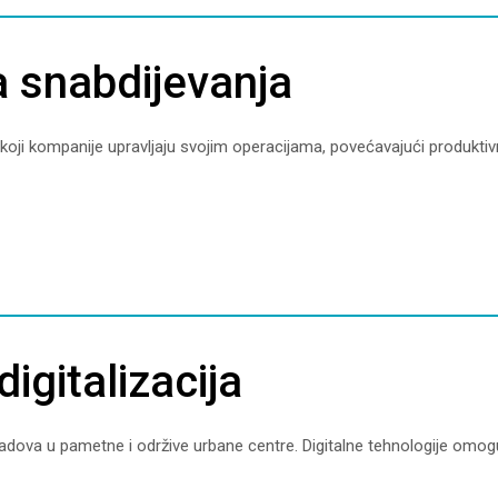
ca snabdijevanja
a koji kompanije upravljaju svojim operacijama, povećavajući produktiv
igitalizacija
 gradova u pametne i održive urbane centre. Digitalne tehnologije omog