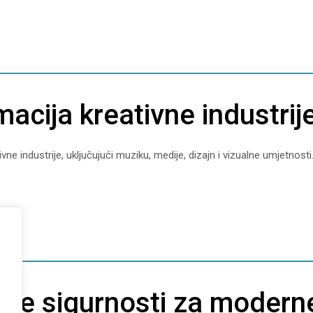
macija kreativne industrij
vne industrije, uključujući muziku, medije, dizajn i vizualne umjetnosti
čke sigurnosti za modern