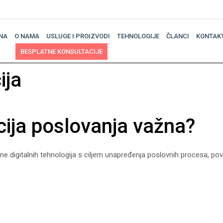
NA
O NAMA
USLUGE I PROIZVODI
TEHNOLOGIJE
ČLANCI
KONTAK
BESPLATNE KONSULTACIJE
ija
acija poslovanja važna?
ene digitalnih tehnologija s ciljem unapređenja poslovnih procesa, po