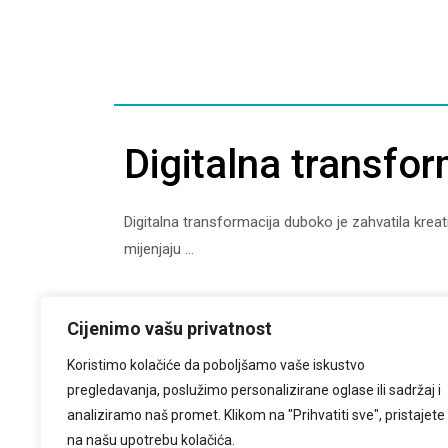
Digitalna transfor
Digitalna transformacija duboko je zahvatila kreati
mijenjaju ...
Cijenimo vašu privatnost
Koristimo kolačiće da poboljšamo vaše iskustvo
pregledavanja, poslužimo personalizirane oglase ili sadržaj i
analiziramo naš promet. Klikom na "Prihvatiti sve", pristajete
Važnost kiberneti
na našu upotrebu kolačića.