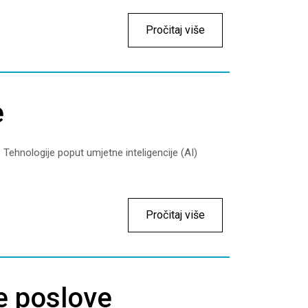
Pročitaj više
e
. Tehnologije poput umjetne inteligencije (AI)
Pročitaj više
e poslove