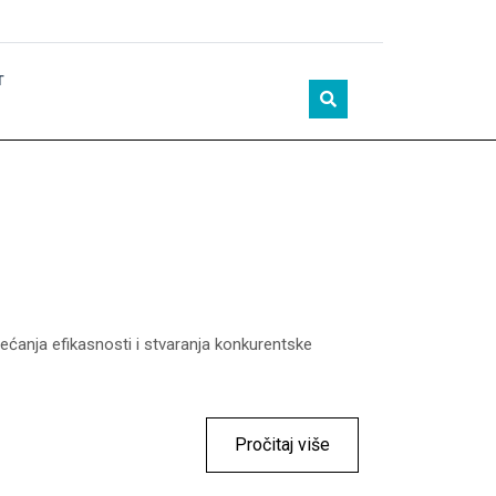
T
većanja efikasnosti i stvaranja konkurentske
Pročitaj više