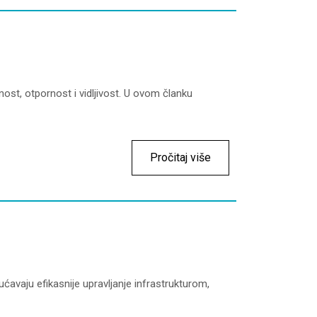
nost, otpornost i vidljivost. U ovom članku
Pročitaj više
ućavaju efikasnije upravljanje infrastrukturom,