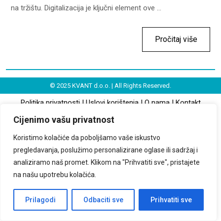
na tržištu. Digitalizacija je ključni element ove ...
Pročitaj više
© 2025 KVANT d.o.o. | All Rights Reserved.
Politika privatnosti
|
Uslovi korištenja
|
O nama
|
Kontakt
Cijenimo vašu privatnost
Koristimo kolačiće da poboljšamo vaše iskustvo
pregledavanja, poslužimo personalizirane oglase ili sadržaj i
analiziramo naš promet. Klikom na "Prihvatiti sve", pristajete
na našu upotrebu kolačića.
Prilagodi
Odbaciti sve
Prihvatiti sve