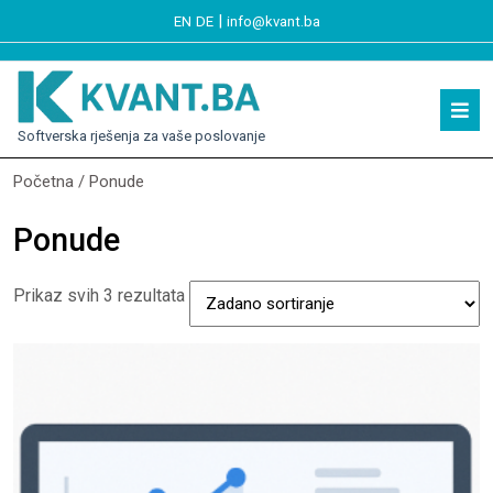
|
EN
DE
info@kvant.ba
Softverska rješenja za vaše poslovanje
Početna
/ Ponude
Ponude
Prikaz svih 3 rezultata