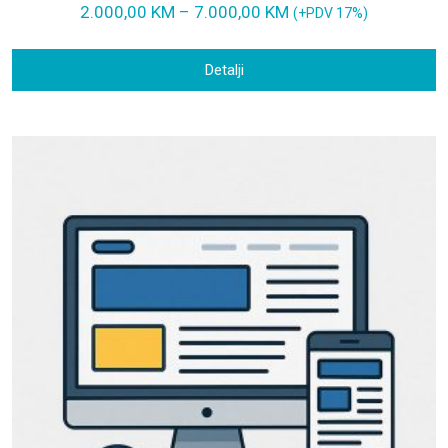
2.000,00
KM
–
7.000,00
KM
(+PDV 17%)
Detalji